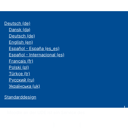
Deutsch ‎(de)‎
Dansk ‎(da)‎
Deutsch ‎(de)‎
English ‎(en)‎
Español - España ‎(es_es)‎
Español - Internacional ‎(es)‎
Français ‎(fr)‎
Polski ‎(pl)‎
Türkçe ‎(tr)‎
Русский ‎(ru)‎
Українська ‎(uk)‎
Standarddesign
Moodle an der UDE ist ein Service des
ZIM
Datenschutzerklärung
|
Impressum
|