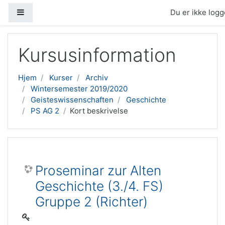
Sidepanel
Du er ikke logge
Gå til hovedindhold
Kursusinformation
Hjem
Kurser
Archiv
Wintersemester 2019/2020
Geisteswissenschaften
Geschichte
PS AG 2
Kort beskrivelse
Proseminar zur Alten
Geschichte (3./4. FS)
Gruppe 2 (Richter)