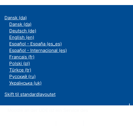
Dansk ‎(da)‎
Dansk ‎(da)‎
Deutsch ‎(de)‎
English ‎(en)‎
Español - España ‎(es_es)‎
Español - Internacional ‎(es)‎
Français ‎(fr)‎
Polski ‎(pl)‎
Türkçe ‎(tr)‎
Русский ‎(ru)‎
Українська ‎(uk)‎
Skift til standardlayoutet
Moodle an der UDE ist ein Service des
ZIM
Datenschutzerklärung
|
Impressum
|
Kontakt