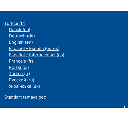
Türkçe ‎(tr)‎
Dansk ‎(da)‎
Deutsch ‎(de)‎
English ‎(en)‎
Español - España ‎(es_es)‎
Español - Internacional ‎(es)‎
Français ‎(fr)‎
Polski ‎(pl)‎
Türkçe ‎(tr)‎
Русский ‎(ru)‎
Українська ‎(uk)‎
Standart temaya geç
Moodle an der UDE ist ein Service des
ZIM
Datenschutzerklärung
|
Impressum
|