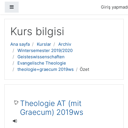
Yan panel
Giriş yapmadı
Ana içeriğe geç
Kurs bilgisi
Ana sayfa
Kurslar
Archiv
Wintersemester 2019/2020
Geisteswissenschaften
Evangelische Theologie
theologie+graecum 2019ws
Özet
Theologie AT (mit
Graecum) 2019ws