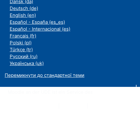
Dansk ‎(da)‎
Deutsch ‎(de)‎
English ‎(en)‎
Español - España ‎(es_es)‎
Español - Internacional ‎(es)‎
Français ‎(fr)‎
Polski ‎(pl)‎
Türkçe ‎(tr)‎
Русский ‎(ru)‎
Українська ‎(uk)‎
Перемикнути до стандартної теми
Moodle an der UDE ist ein Service des
ZIM
Datenschutzerklärung
|
Impressum
|
Kontakt