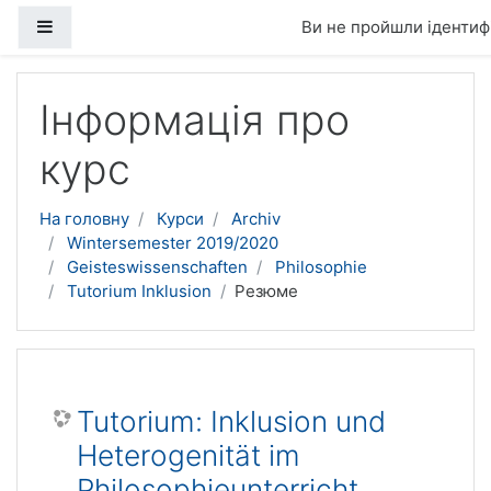
Бокова панель
Ви не пройшли ідентифі
Перейти до головного вмісту
Інформація про
курс
На головну
Курси
Archiv
Wintersemester 2019/2020
Geisteswissenschaften
Philosophie
Tutorium Inklusion
Резюме
Tutorium: Inklusion und
Heterogenität im
Philosophieunterricht