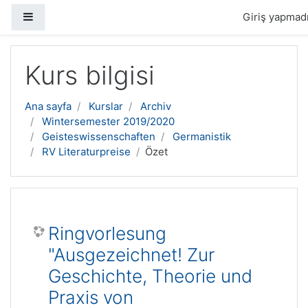
Yan panel
Giriş yapmadı
Ana içeriğe geç
Kurs bilgisi
Ana sayfa
Kurslar
Archiv
Wintersemester 2019/2020
Geisteswissenschaften
Germanistik
RV Literaturpreise
Özet
Ringvorlesung
"Ausgezeichnet! Zur
Geschichte, Theorie und
Praxis von