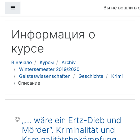
Боковая панель
Вы не вошли в 
Перейти к основному содержанию
Информация о
курсе
В начало
Курсы
Archiv
Wintersemester 2019/2020
Geisteswissenschaften
Geschichte
Krimi
Описание
„… wäre ein Ertz-Dieb und
Mörder“. Kriminalität und
Kriminalitätsbekämpfung