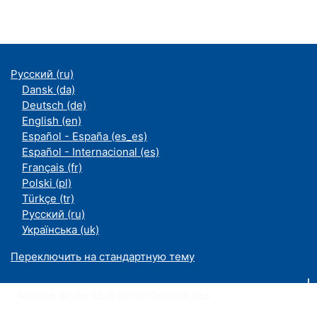
Русский ‎(ru)‎
Dansk ‎(da)‎
Deutsch ‎(de)‎
English ‎(en)‎
Español - España ‎(es_es)‎
Español - Internacional ‎(es)‎
Français ‎(fr)‎
Polski ‎(pl)‎
Türkçe ‎(tr)‎
Русский ‎(ru)‎
Українська ‎(uk)‎
Переключить на стандартную тему
Moodle an der UDE ist ein Service des
ZIM