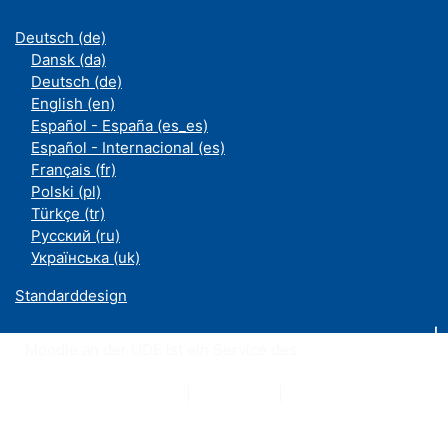
Deutsch ‎(de)‎
Dansk ‎(da)‎
Deutsch ‎(de)‎
English ‎(en)‎
Español - España ‎(es_es)‎
Español - Internacional ‎(es)‎
Français ‎(fr)‎
Polski ‎(pl)‎
Türkçe ‎(tr)‎
Русский ‎(ru)‎
Українська ‎(uk)‎
Standarddesign
Moodle an der UDE ist ein Service des
ZIM
Datenschutzerklärung
|
Impressum
|
Kontakt