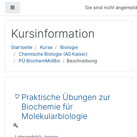
Website-Übersicht
Sie sind nicht angemelde
Zum Hauptinhalt
Kursinformation
Startseite
Kurse
Biologie
Chemische Biologie (AG Kaiser)
PÜ BiochemMolBio
Beschreibung
Praktische Übungen zur
Biochemie für
Molekularbiologie
Lehrende(r):
Jesper