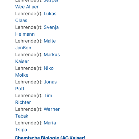
Wee Allaer
Lehrende(r):
Lukas
Claas
Lehrende(r):
Svenja
Heimann
Lehrende(r):
Malte
Janßen
Lehrende(r):
Markus
Kaiser
Lehrende(r):
Niko
Molke
Lehrende(r):
Jonas
Pott
Lehrende(r):
Tim
Richter
Lehrende(r):
Werner
Tabak
Lehrende(r):
Maria
Tsipa
Chemische Biologie (AG Kaiser)