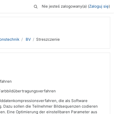
Nie jesteś zalogowany(a) (
Zaloguj się
)
ionstechnik
BV
Streszczenie
rfahren
n Farbbildübertragungsverfahren
ilddatenkompressionsverfahren, die als Software
g. Dazu sollen die Teilnehmer Bildsequenzen codieren
chen. Eine Optimierung der einstellbaren Parameter aus