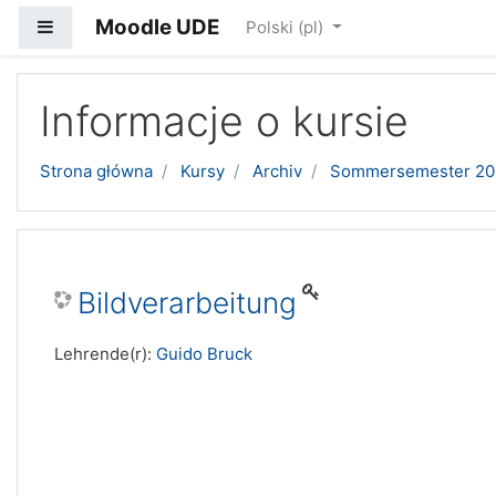
Moodle UDE
Panel boczny
Polski ‎(pl)‎
Przejdź do głównej zawartości
Informacje o kursie
Strona główna
Kursy
Archiv
Sommersemester 20
Bildverarbeitung
Lehrende(r):
Guido Bruck