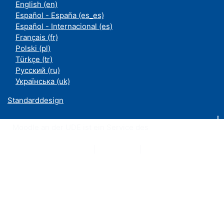
English ‎(en)‎
Español - España ‎(es_es)‎
Español - Internacional ‎(es)‎
Français ‎(fr)‎
Polski ‎(pl)‎
Türkçe ‎(tr)‎
Русский ‎(ru)‎
Українська ‎(uk)‎
Standarddesign
Moodle an der UDE ist ein Service des
ZIM
Datenschutzerklärung
|
Impressum
|
Kontakt