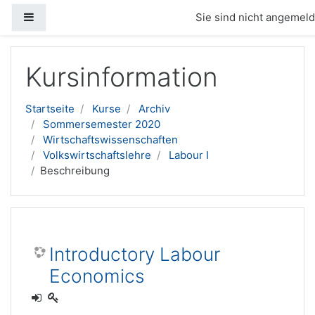
Website-Übersicht
Sie sind nicht angemelde
Zum Hauptinhalt
Kursinformation
Startseite
Kurse
Archiv
Sommersemester 2020
Wirtschaftswissenschaften
Volkswirtschaftslehre
Labour I
Beschreibung
Introductory Labour
Economics