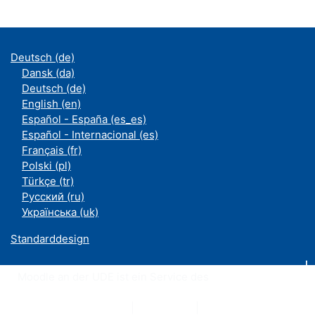
Deutsch ‎(de)‎
Dansk ‎(da)‎
Deutsch ‎(de)‎
English ‎(en)‎
Español - España ‎(es_es)‎
Español - Internacional ‎(es)‎
Français ‎(fr)‎
Polski ‎(pl)‎
Türkçe ‎(tr)‎
Русский ‎(ru)‎
Українська ‎(uk)‎
Standarddesign
Moodle an der UDE ist ein Service des
ZIM
Datenschutzerklärung
|
Impressum
|