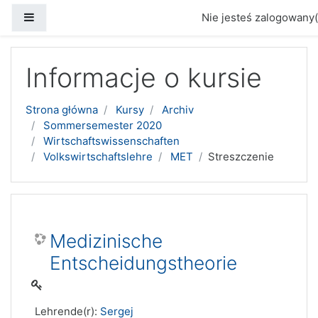
Panel boczny
Nie jesteś zalogowany(
Przejdź do głównej zawartości
Informacje o kursie
Strona główna
Kursy
Archiv
Sommersemester 2020
Wirtschaftswissenschaften
Volkswirtschaftslehre
MET
Streszczenie
Medizinische
Entscheidungstheorie
Lehrende(r):
Sergej