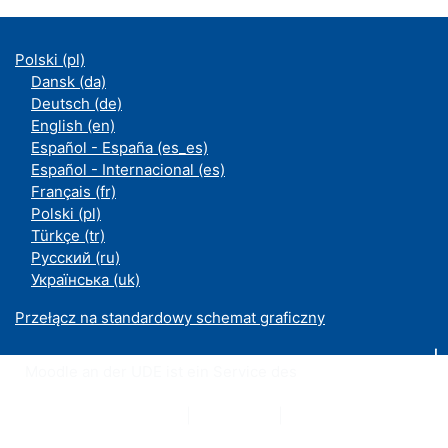
Polski ‎(pl)‎
Dansk ‎(da)‎
Deutsch ‎(de)‎
English ‎(en)‎
Español - España ‎(es_es)‎
Español - Internacional ‎(es)‎
Français ‎(fr)‎
Polski ‎(pl)‎
Türkçe ‎(tr)‎
Русский ‎(ru)‎
Українська ‎(uk)‎
Przełącz na standardowy schemat graficzny
Moodle an der UDE ist ein Service des
ZIM
Datenschutzerklärung
|
Impressum
|
Kontakt