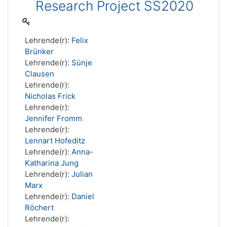
Research Project SS2020
Lehrende(r):
Felix
Brünker
Lehrende(r):
Sünje
Clausen
Lehrende(r):
Nicholas Frick
Lehrende(r):
Jennifer Fromm
Lehrende(r):
Lennart Hofeditz
Lehrende(r):
Anna-
Katharina Jung
Lehrende(r):
Julian
Marx
Lehrende(r):
Daniel
Röchert
Lehrende(r):