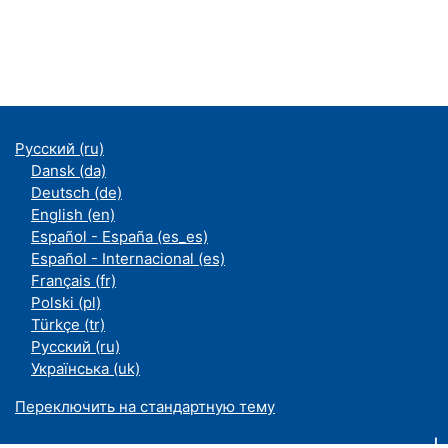
Русский ‎(ru)‎
Dansk ‎(da)‎
Deutsch ‎(de)‎
English ‎(en)‎
Español - España ‎(es_es)‎
Español - Internacional ‎(es)‎
Français ‎(fr)‎
Polski ‎(pl)‎
Türkçe ‎(tr)‎
Русский ‎(ru)‎
Українська ‎(uk)‎
Переключить на стандартную тему