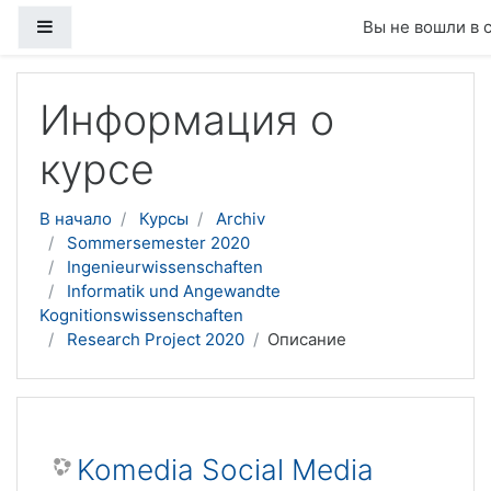
Боковая панель
Вы не вошли в 
Перейти к основному содержанию
Информация о
курсе
В начало
Курсы
Archiv
Sommersemester 2020
Ingenieurwissenschaften
Informatik und Angewandte
Kognitionswissenschaften
Research Project 2020
Описание
Komedia Social Media