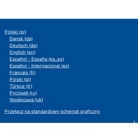
Polski ‎(pl)‎
Dansk ‎(da)‎
Deutsch ‎(de)‎
English ‎(en)‎
Español - España ‎(es_es)‎
Español - Internacional ‎(es)‎
Français ‎(fr)‎
Polski ‎(pl)‎
Türkçe ‎(tr)‎
Русский ‎(ru)‎
Українська ‎(uk)‎
Przełącz na standardowy schemat graficzny
Moodle an der UDE ist ein Service des
ZIM