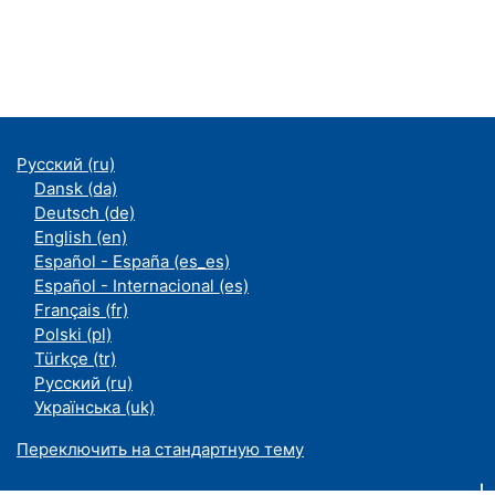
Русский ‎(ru)‎
Dansk ‎(da)‎
Deutsch ‎(de)‎
English ‎(en)‎
Español - España ‎(es_es)‎
Español - Internacional ‎(es)‎
Français ‎(fr)‎
Polski ‎(pl)‎
Türkçe ‎(tr)‎
Русский ‎(ru)‎
Українська ‎(uk)‎
Переключить на стандартную тему