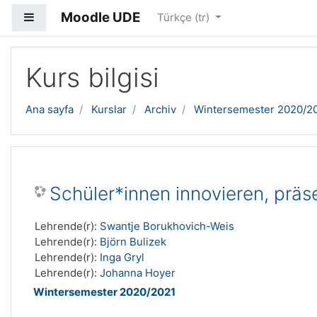
Moodle UDE
Yan panel
Türkçe ‎(tr)‎
Ana içeriğe geç
Kurs bilgisi
Ana sayfa
Kurslar
Archiv
Wintersemester 2020/2
Schüler*innen innovieren, präse
Lehrende(r):
Swantje Borukhovich-Weis
Lehrende(r):
Björn Bulizek
Lehrende(r):
Inga Gryl
Lehrende(r):
Johanna Hoyer
Wintersemester 2020/2021