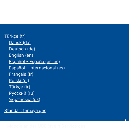
Türkçe ‎(tr)‎
Dansk ‎(da)‎
Deutsch ‎(de)‎
English ‎(en)‎
Español - España ‎(es_es)‎
Español - Internacional ‎(es)‎
Français ‎(fr)‎
Polski ‎(pl)‎
Türkçe ‎(tr)‎
Русский ‎(ru)‎
Українська ‎(uk)‎
Standart temaya geç
Moodle an der UDE ist ein Service des