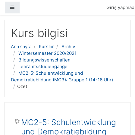
Yan panel
Giriş yapmadı
Ana içeriğe geç
Kurs bilgisi
Ana sayfa
Kurslar
Archiv
Wintersemester 2020/2021
Bildungswissenschaften
Lehramtsstudiengänge
MC2-5: Schulentwicklung und
Demokratiebildung (MC3): Gruppe 1 (14-16 Uhr)
Özet
MC2-5: Schulentwicklung
und Demokratiebildung