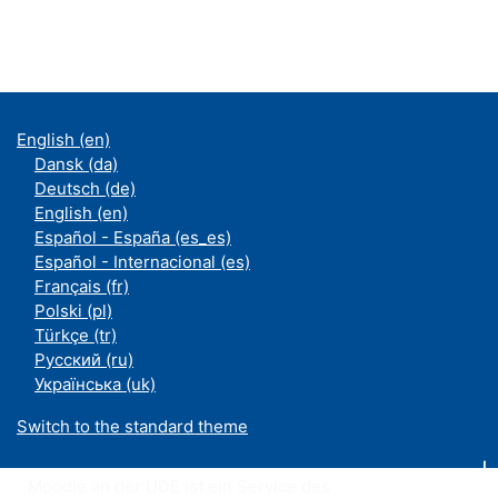
English ‎(en)‎
Dansk ‎(da)‎
Deutsch ‎(de)‎
English ‎(en)‎
Español - España ‎(es_es)‎
Español - Internacional ‎(es)‎
Français ‎(fr)‎
Polski ‎(pl)‎
Türkçe ‎(tr)‎
Русский ‎(ru)‎
Українська ‎(uk)‎
Switch to the standard theme
Moodle an der UDE ist ein Service des