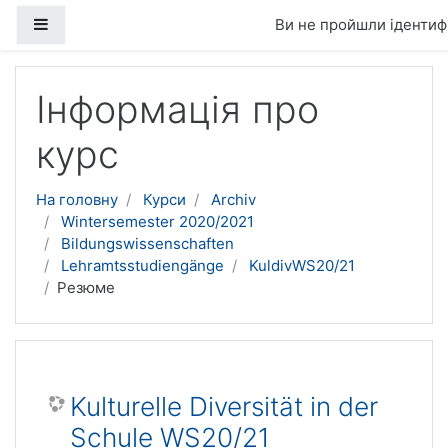
Бокова панель
Ви не пройшли ідентифі
Перейти до головного вмісту
Інформація про
курс
На головну
Курси
Archiv
Wintersemester 2020/2021
Bildungswissenschaften
Lehramtsstudiengänge
KuldivWS20/21
Резюме
Kulturelle Diversität in der
Schule WS20/21