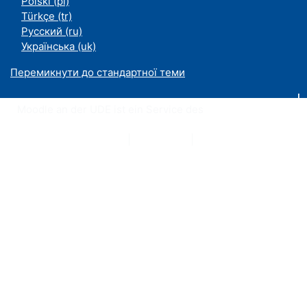
Polski ‎(pl)‎
Türkçe ‎(tr)‎
Русский ‎(ru)‎
Українська ‎(uk)‎
Перемикнути до стандартної теми
Moodle an der UDE ist ein Service des
ZIM
Datenschutzerklärung
|
Impressum
|
Kontakt