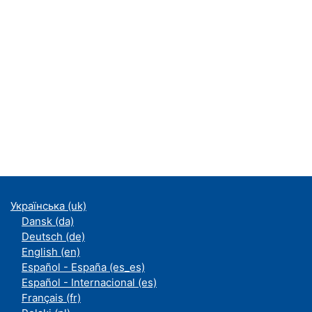
Українська ‎(uk)‎
Dansk ‎(da)‎
Deutsch ‎(de)‎
English ‎(en)‎
Español - España ‎(es_es)‎
Español - Internacional ‎(es)‎
Français ‎(fr)‎