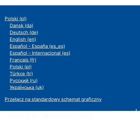
Polski ‎(pl)‎
Dansk ‎(da)‎
Deutsch ‎(de)‎
English ‎(en)‎
Español - España ‎(es_es)‎
Español - Internacional ‎(es)‎
Français ‎(fr)‎
Polski ‎(pl)‎
Türkçe ‎(tr)‎
Русский ‎(ru)‎
Українська ‎(uk)‎
Przełącz na standardowy schemat graficzny
Moodle an der UDE ist ein Service des
ZIM
Datenschutzerklärung
|
Impressum
|
Kontakt