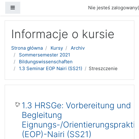
Panel boczny
Nie jesteś zalogowany(
Przejdź do głównej zawartości
Informacje o kursie
Strona główna
Kursy
Archiv
Sommersemester 2021
Bildungswissenschaften
1.3 Seminar EOP Nairi (SS21)
Streszczenie
1.3 HRSGe: Vorbereitung und
Begleitung
Eignungs-/Orientierungsprakti
(EOP)-Nairi (SS21)