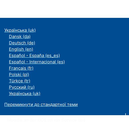
Українська ‎(uk)‎
Dansk ‎(da)‎
Deutsch ‎(de)‎
English ‎(en)‎
Español - España ‎(es_es)‎
Español - Internacional ‎(es)‎
Français ‎(fr)‎
Polski ‎(pl)‎
Türkçe ‎(tr)‎
Русский ‎(ru)‎
Українська ‎(uk)‎
Перемикнути до стандартної теми
Moodle an der UDE ist ein Service des
ZIM