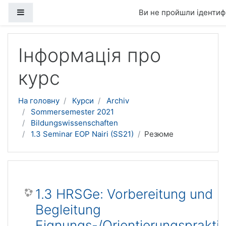
Бокова панель
Ви не пройшли ідентифі
Перейти до головного вмісту
Інформація про
курс
На головну
Курси
Archiv
Sommersemester 2021
Bildungswissenschaften
1.3 Seminar EOP Nairi (SS21)
Резюме
1.3 HRSGe: Vorbereitung und
Begleitung
Eignungs-/Orientierungsprakti