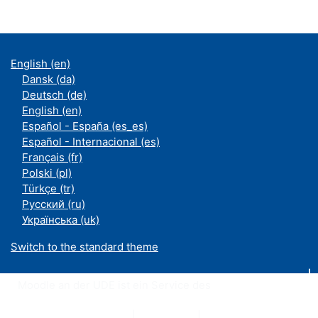
English ‎(en)‎
Dansk ‎(da)‎
Deutsch ‎(de)‎
English ‎(en)‎
Español - España ‎(es_es)‎
Español - Internacional ‎(es)‎
Français ‎(fr)‎
Polski ‎(pl)‎
Türkçe ‎(tr)‎
Русский ‎(ru)‎
Українська ‎(uk)‎
Switch to the standard theme
Moodle an der UDE ist ein Service des
ZIM
Datenschutzerklärung
|
Impressum
|