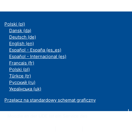
Polski ‎(pl)‎
Dansk ‎(da)‎
Deutsch ‎(de)‎
English ‎(en)‎
Español - España ‎(es_es)‎
Español - Internacional ‎(es)‎
Français ‎(fr)‎
Polski ‎(pl)‎
Türkçe ‎(tr)‎
Русский ‎(ru)‎
Українська ‎(uk)‎
Przełącz na standardowy schemat graficzny
Moodle an der UDE ist ein Service des
ZIM
Datenschutzerklärung
|
Impressum
|