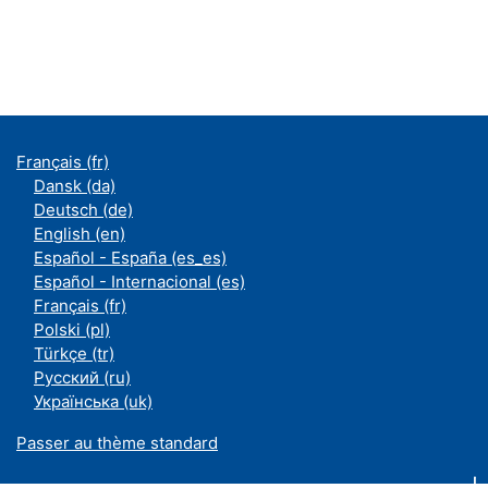
Français ‎(fr)‎
Dansk ‎(da)‎
Deutsch ‎(de)‎
English ‎(en)‎
Español - España ‎(es_es)‎
Español - Internacional ‎(es)‎
Français ‎(fr)‎
Polski ‎(pl)‎
Türkçe ‎(tr)‎
Русский ‎(ru)‎
Українська ‎(uk)‎
Passer au thème standard