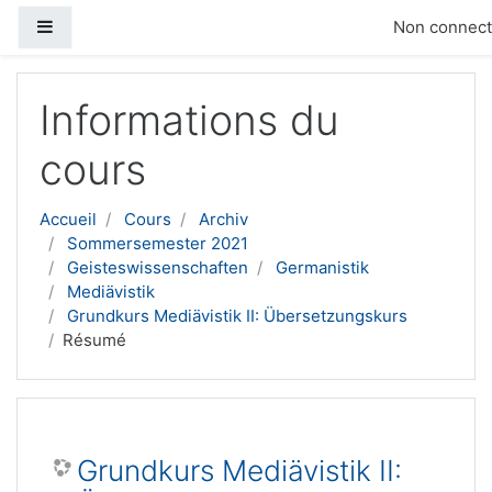
Panneau latéral
Non connecté
Passer au contenu principal
Informations du
cours
Accueil
Cours
Archiv
Sommersemester 2021
Geisteswissenschaften
Germanistik
Mediävistik
Grundkurs Mediävistik II: Übersetzungskurs
Résumé
Grundkurs Mediävistik II: