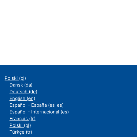
Polski ‎(pl)‎
Dansk ‎(da)‎
Deutsch ‎(de)‎
English ‎(en)‎
Español - España ‎(es_es)‎
Español - Internacional ‎(es)‎
Français ‎(fr)‎
Polski ‎(pl)‎
Türkçe ‎(tr)‎