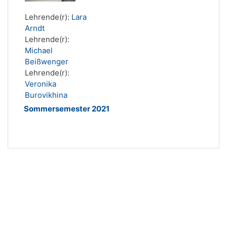
Lehrende(r):
Lara
Arndt
Lehrende(r):
Michael
Beißwenger
Lehrende(r):
Veronika
Burovikhina
Sommersemester 2021