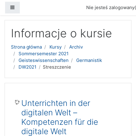
Panel boczny
Nie jesteś zalogowany(
Przejdź do głównej zawartości
Informacje o kursie
Strona główna
Kursy
Archiv
Sommersemester 2021
Geisteswissenschaften
Germanistik
DW2021
Streszczenie
Unterrichten in der
digitalen Welt –
Kompetenzen für die
digitale Welt