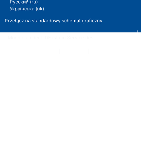
Русский ‎(ru)‎
Українська ‎(uk)‎
Przełącz na standardowy schemat graficzny
Moodle an der UDE ist ein Service des
ZIM
Datenschutzerklärung
|
Impressum
|
Kontakt