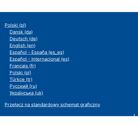
Polski ‎(pl)‎
Dansk ‎(da)‎
Deutsch ‎(de)‎
English ‎(en)‎
Español - España ‎(es_es)‎
Español - Internacional ‎(es)‎
Français ‎(fr)‎
Polski ‎(pl)‎
Türkçe ‎(tr)‎
Русский ‎(ru)‎
Українська ‎(uk)‎
Przełącz na standardowy schemat graficzny
Moodle an der UDE ist ein Service des
ZIM
Datenschutzerklärung
|
Impressum
|