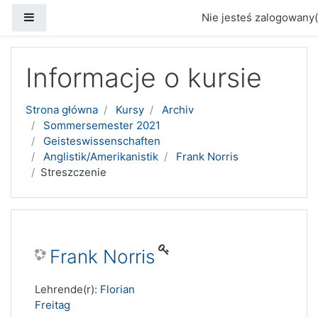
Panel boczny
Nie jesteś zalogowany(
Przejdź do głównej zawartości
Informacje o kursie
Strona główna
Kursy
Archiv
Sommersemester 2021
Geisteswissenschaften
Anglistik/Amerikanistik
Frank Norris
Streszczenie
Frank Norris
Lehrende(r):
Florian
Freitag