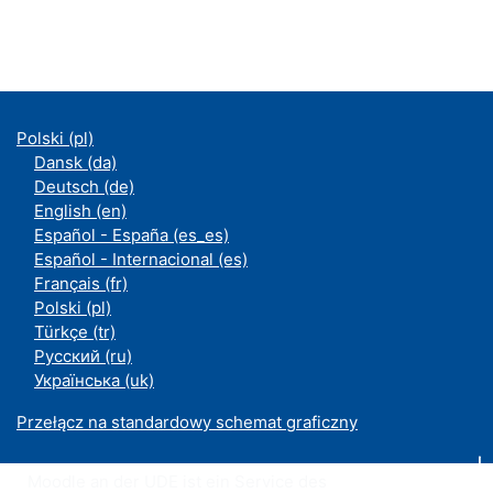
Polski ‎(pl)‎
Dansk ‎(da)‎
Deutsch ‎(de)‎
English ‎(en)‎
Español - España ‎(es_es)‎
Español - Internacional ‎(es)‎
Français ‎(fr)‎
Polski ‎(pl)‎
Türkçe ‎(tr)‎
Русский ‎(ru)‎
Українська ‎(uk)‎
Przełącz na standardowy schemat graficzny
Moodle an der UDE ist ein Service des