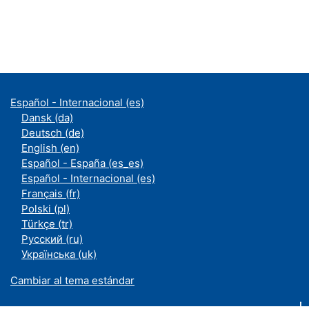
Español - Internacional ‎(es)‎
Dansk ‎(da)‎
Deutsch ‎(de)‎
English ‎(en)‎
Español - España ‎(es_es)‎
Español - Internacional ‎(es)‎
Français ‎(fr)‎
Polski ‎(pl)‎
Türkçe ‎(tr)‎
Русский ‎(ru)‎
Українська ‎(uk)‎
Cambiar al tema estándar