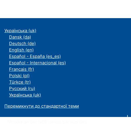
Українська ‎(uk)‎
Dansk ‎(da)‎
Deutsch ‎(de)‎
English ‎(en)‎
Español - España ‎(es_es)‎
Español - Internacional ‎(es)‎
Français ‎(fr)‎
Polski ‎(pl)‎
Türkçe ‎(tr)‎
Русский ‎(ru)‎
Українська ‎(uk)‎
Перемикнути до стандартної теми
Moodle an der UDE ist ein Service des
ZIM