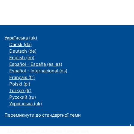
Українська ‎(uk)‎
Dansk ‎(da)‎
Deutsch ‎(de)‎
English ‎(en)‎
Español - España ‎(es_es)‎
Español - Internacional ‎(es)‎
Français ‎(fr)‎
Polski ‎(pl)‎
Türkçe ‎(tr)‎
Русский ‎(ru)‎
Українська ‎(uk)‎
Перемикнути до стандартної теми
Moodle an der UDE ist ein Service des