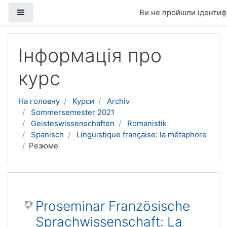
Бокова панель
Ви не пройшли ідентифі
Перейти до головного вмісту
Інформація про
курс
На головну
Курси
Archiv
Sommersemester 2021
Geisteswissenschaften
Romanistik
Spanisch
Linguistique française: la métaphore
Резюме
Proseminar Französische
Sprachwissenschaft: La