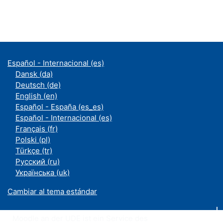
Español - Internacional ‎(es)‎
Dansk ‎(da)‎
Deutsch ‎(de)‎
English ‎(en)‎
Español - España ‎(es_es)‎
Español - Internacional ‎(es)‎
Français ‎(fr)‎
Polski ‎(pl)‎
Türkçe ‎(tr)‎
Русский ‎(ru)‎
Українська ‎(uk)‎
Cambiar al tema estándar
Moodle an der UDE ist ein Service des