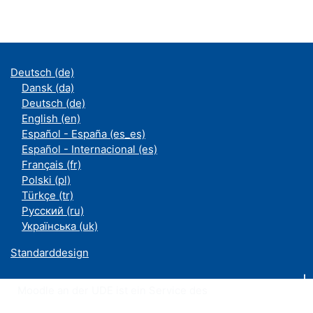
Deutsch ‎(de)‎
Dansk ‎(da)‎
Deutsch ‎(de)‎
English ‎(en)‎
Español - España ‎(es_es)‎
Español - Internacional ‎(es)‎
Français ‎(fr)‎
Polski ‎(pl)‎
Türkçe ‎(tr)‎
Русский ‎(ru)‎
Українська ‎(uk)‎
Standarddesign
Moodle an der UDE ist ein Service des
ZIM