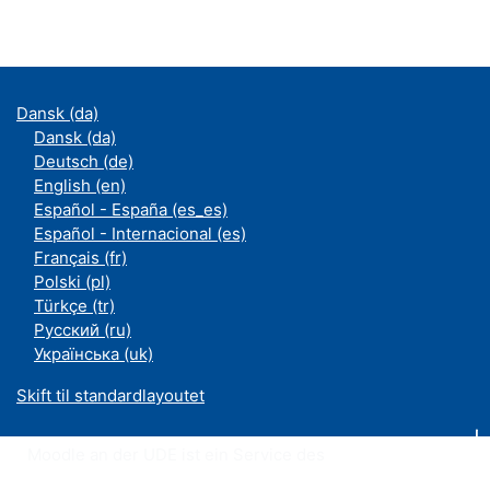
Dansk ‎(da)‎
Dansk ‎(da)‎
Deutsch ‎(de)‎
English ‎(en)‎
Español - España ‎(es_es)‎
Español - Internacional ‎(es)‎
Français ‎(fr)‎
Polski ‎(pl)‎
Türkçe ‎(tr)‎
Русский ‎(ru)‎
Українська ‎(uk)‎
Skift til standardlayoutet
Moodle an der UDE ist ein Service des
ZIM