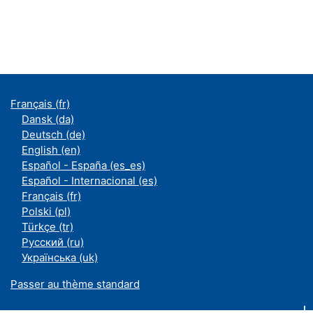
Français ‎(fr)‎
Dansk ‎(da)‎
Deutsch ‎(de)‎
English ‎(en)‎
Español - España ‎(es_es)‎
Español - Internacional ‎(es)‎
Français ‎(fr)‎
Polski ‎(pl)‎
Türkçe ‎(tr)‎
Русский ‎(ru)‎
Українська ‎(uk)‎
Passer au thème standard