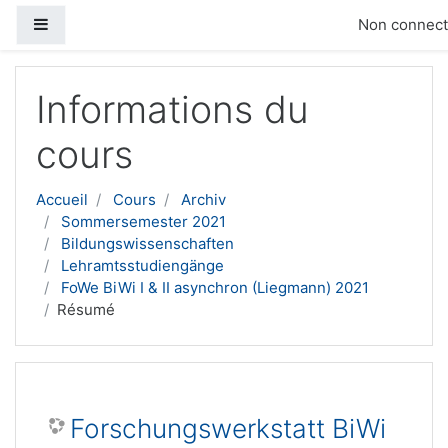
Panneau latéral
Non connecté
Passer au contenu principal
Informations du
cours
Accueil
Cours
Archiv
Sommersemester 2021
Bildungswissenschaften
Lehramtsstudiengänge
FoWe BiWi I & II asynchron (Liegmann) 2021
Résumé
Forschungswerkstatt BiWi