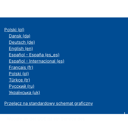
Polski ‎(pl)‎
Dansk ‎(da)‎
Deutsch ‎(de)‎
English ‎(en)‎
Español - España ‎(es_es)‎
Español - Internacional ‎(es)‎
Français ‎(fr)‎
Polski ‎(pl)‎
Türkçe ‎(tr)‎
Русский ‎(ru)‎
Українська ‎(uk)‎
Przełącz na standardowy schemat graficzny
Moodle an der UDE ist ein Service des
ZIM