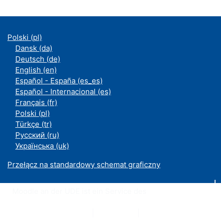
Polski ‎(pl)‎
Dansk ‎(da)‎
Deutsch ‎(de)‎
English ‎(en)‎
Español - España ‎(es_es)‎
Español - Internacional ‎(es)‎
Français ‎(fr)‎
Polski ‎(pl)‎
Türkçe ‎(tr)‎
Русский ‎(ru)‎
Українська ‎(uk)‎
Przełącz na standardowy schemat graficzny
Moodle an der UDE ist ein Service des
ZIM
Datenschutzerklärung
|
Impressum
|