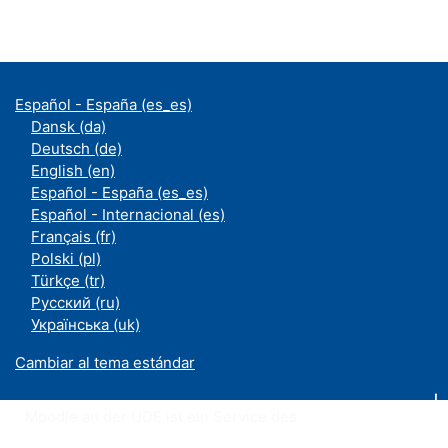
Español - España ‎(es_es)‎
Dansk ‎(da)‎
Deutsch ‎(de)‎
English ‎(en)‎
Español - España ‎(es_es)‎
Español - Internacional ‎(es)‎
Français ‎(fr)‎
Polski ‎(pl)‎
Türkçe ‎(tr)‎
Русский ‎(ru)‎
Українська ‎(uk)‎
Cambiar al tema estándar
Moodle an der UDE ist ein Service des
ZIM