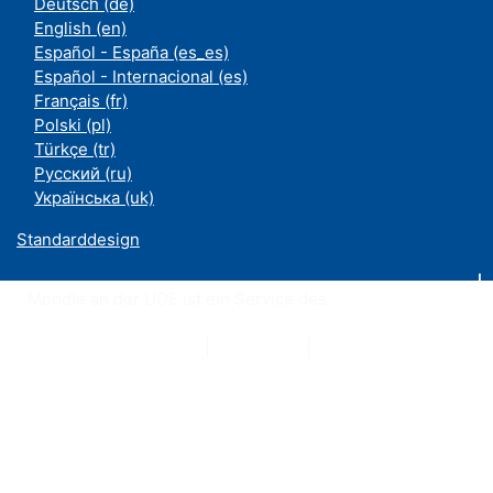
Deutsch ‎(de)‎
English ‎(en)‎
Español - España ‎(es_es)‎
Español - Internacional ‎(es)‎
Français ‎(fr)‎
Polski ‎(pl)‎
Türkçe ‎(tr)‎
Русский ‎(ru)‎
Українська ‎(uk)‎
Standarddesign
Moodle an der UDE ist ein Service des
ZIM
Datenschutzerklärung
|
Impressum
|
Kontakt