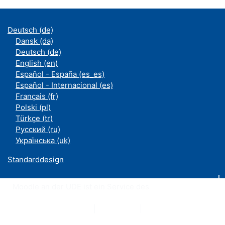
Deutsch ‎(de)‎
Dansk ‎(da)‎
Deutsch ‎(de)‎
English ‎(en)‎
Español - España ‎(es_es)‎
Español - Internacional ‎(es)‎
Français ‎(fr)‎
Polski ‎(pl)‎
Türkçe ‎(tr)‎
Русский ‎(ru)‎
Українська ‎(uk)‎
Standarddesign
Moodle an der UDE ist ein Service des
ZIM
Datenschutzerklärung
|
Impressum
|
Kontakt