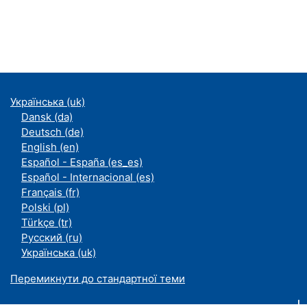
Українська ‎(uk)‎
Dansk ‎(da)‎
Deutsch ‎(de)‎
English ‎(en)‎
Español - España ‎(es_es)‎
Español - Internacional ‎(es)‎
Français ‎(fr)‎
Polski ‎(pl)‎
Türkçe ‎(tr)‎
Русский ‎(ru)‎
Українська ‎(uk)‎
Перемикнути до стандартної теми