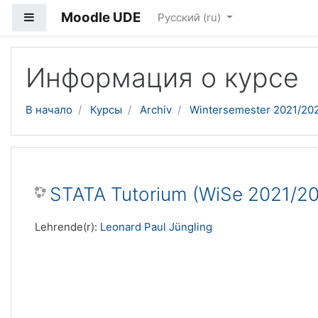
Moodle UDE
Боковая панель
Русский ‎(ru)‎
Перейти к основному содержанию
Информация о курсе
В начало
Курсы
Archiv
Wintersemester 2021/20
STATA Tutorium (WiSe 2021/2
Lehrende(r):
Leonard Paul Jüngling