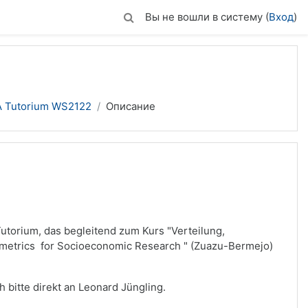
Вы не вошли в систему (
Вход
)
 Tutorium WS2122
Описание
utorium, das begleitend zum Kurs "Verteilung,
metrics for Socioeconomic Research " (Zuazu-Bermejo)
 bitte direkt an Leonard Jüngling.