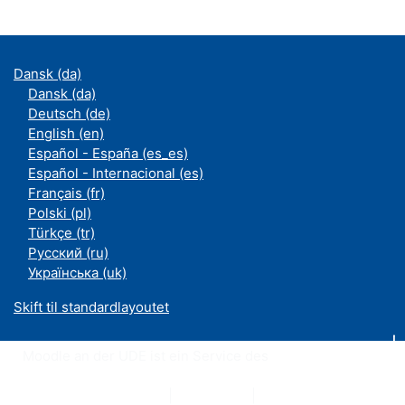
Dansk ‎(da)‎
Dansk ‎(da)‎
Deutsch ‎(de)‎
English ‎(en)‎
Español - España ‎(es_es)‎
Español - Internacional ‎(es)‎
Français ‎(fr)‎
Polski ‎(pl)‎
Türkçe ‎(tr)‎
Русский ‎(ru)‎
Українська ‎(uk)‎
Skift til standardlayoutet
Moodle an der UDE ist ein Service des
ZIM
Datenschutzerklärung
|
Impressum
|