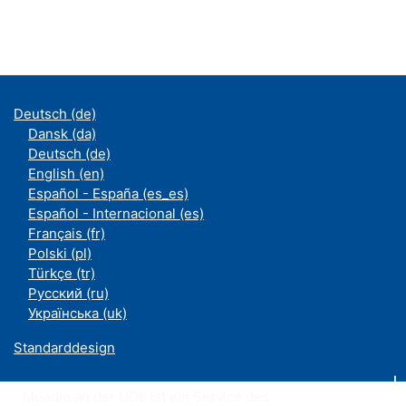
Deutsch ‎(de)‎
Dansk ‎(da)‎
Deutsch ‎(de)‎
English ‎(en)‎
Español - España ‎(es_es)‎
Español - Internacional ‎(es)‎
Français ‎(fr)‎
Polski ‎(pl)‎
Türkçe ‎(tr)‎
Русский ‎(ru)‎
Українська ‎(uk)‎
Standarddesign
Moodle an der UDE ist ein Service des