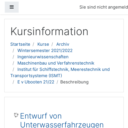
Website-Übersicht
Sie sind nicht angemelde
Zum Hauptinhalt
Kursinformation
Startseite
Kurse
Archiv
Wintersemester 2021/2022
Ingenieurwissenschaften
Maschinenbau und Verfahrenstechnik
Institut für Schiffstechnik, Meerestechnik und
Transportsysteme (ISMT)
E v Ubooten 21/22
Beschreibung
Entwurf von
Unterwasserfahrzeugen