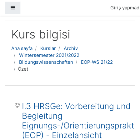
Yan panel
Giriş yapmadı
Ana içeriğe geç
Kurs bilgisi
Ana sayfa
Kurslar
Archiv
Wintersemester 2021/2022
Bildungswissenschaften
EOP-WS 21/22
Özet
I.3 HRSGe: Vorbereitung und
Begleitung
Eignungs-/Orientierungsprakti
(EOP) - Einzelansicht