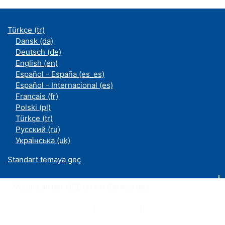
Türkçe ‎(tr)‎
Dansk ‎(da)‎
Deutsch ‎(de)‎
English ‎(en)‎
Español - España ‎(es_es)‎
Español - Internacional ‎(es)‎
Français ‎(fr)‎
Polski ‎(pl)‎
Türkçe ‎(tr)‎
Русский ‎(ru)‎
Українська ‎(uk)‎
Standart temaya geç
Moodle an der UDE ist ein Service des
ZIM
Datenschutzerklärung
|
Impressum
|
Kontakt