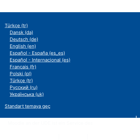
Türkçe ‎(tr)‎
Dansk ‎(da)‎
Deutsch ‎(de)‎
English ‎(en)‎
Español - España ‎(es_es)‎
Español - Internacional ‎(es)‎
Français ‎(fr)‎
Polski ‎(pl)‎
Türkçe ‎(tr)‎
Русский ‎(ru)‎
Українська ‎(uk)‎
Standart temaya geç
Moodle an der UDE ist ein Service des
ZIM
Datenschutzerklärung
|
Impressum
|