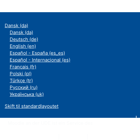
Dansk ‎(da)‎
Dansk ‎(da)‎
Deutsch ‎(de)‎
English ‎(en)‎
Español - España ‎(es_es)‎
Español - Internacional ‎(es)‎
Français ‎(fr)‎
Polski ‎(pl)‎
Türkçe ‎(tr)‎
Русский ‎(ru)‎
Українська ‎(uk)‎
Skift til standardlayoutet
Moodle an der UDE ist ein Service des
ZIM
Datenschutzerklärung
|
Impressum
|