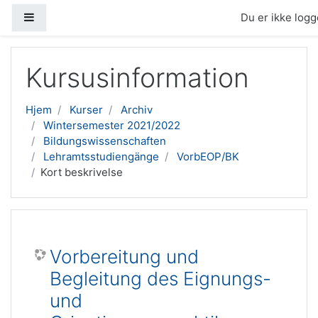
Sidepanel
Du er ikke logge
Gå til hovedindhold
Kursusinformation
Hjem
Kurser
Archiv
Wintersemester 2021/2022
Bildungswissenschaften
Lehramtsstudiengänge
VorbEOP/BK
Kort beskrivelse
Vorbereitung und
Begleitung des Eignungs-
und