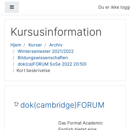
Sidepanel
Du er ikke logge
Gå til hovedindhold
Kursusinformation
Hjem
Kurser
Archiv
Wintersemester 2021/2022
Bildungswissenschaften
dok(ca)FORUM SoSe 2022 20:50)
Kort beskrivelse
dok(cambridge)FORUM
Das Format Academic
English bietet eine