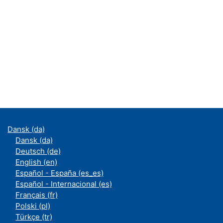
Dansk ‎(da)‎
Dansk ‎(da)‎
Deutsch ‎(de)‎
English ‎(en)‎
Español - España ‎(es_es)‎
Español - Internacional ‎(es)‎
Français ‎(fr)‎
Polski ‎(pl)‎
Türkçe ‎(tr)‎