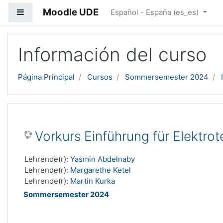
Moodle UDE
Panel lateral
Español - España ‎(es_es)‎
Salta al contenido principal
Información del curso
Página Principal
Cursos
Sommersemester 2024
Vorkurs Einführung für Elektro
Lehrende(r):
Yasmin Abdelnaby
Lehrende(r):
Margarethe Ketel
Lehrende(r):
Martin Kurka
Sommersemester 2024