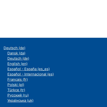
Deutsch ‎(de)‎
Dansk ‎(da)‎
Deutsch ‎(de)‎
English ‎(en)‎
Español - España ‎(es_es)‎
Español - Internacional ‎(es)‎
Français ‎(fr)‎
Polski ‎(pl)‎
Türkçe ‎(tr)‎
Русский ‎(ru)‎
Українська ‎(uk)‎