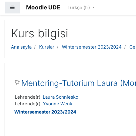
Moodle UDE
Yan panel
Türkçe ‎(tr)‎
Ana içeriğe geç
Kurs bilgisi
Ana sayfa
Kurslar
Wintersemester 2023/2024
Ge
Mentoring-Tutorium Laura (Mon
Lehrende(r):
Laura Schniesko
Lehrende(r):
Yvonne Wenk
Wintersemester 2023/2024