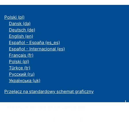
Polski ‎(pl)‎
Dansk ‎(da)‎
Deutsch ‎(de)‎
English ‎(en)‎
Español - España ‎(es_es)‎
Español - Internacional ‎(es)‎
Français ‎(fr)‎
Polski ‎(pl)‎
Türkçe ‎(tr)‎
Русский ‎(ru)‎
Українська ‎(uk)‎
Przełącz na standardowy schemat graficzny
Moodle an der UDE ist ein Service des
ZIM
Datenschutzerklärung
|
Impressum
|
Kontakt